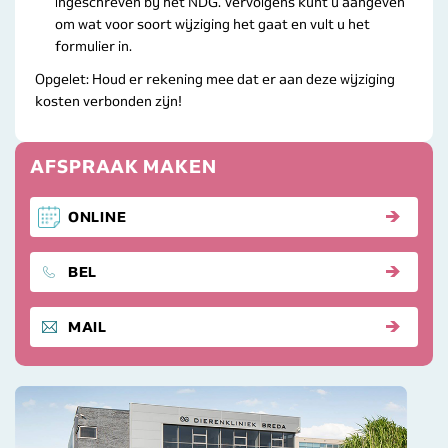
ingeschreven bij het NDG. Vervolgens kunt u aangeven
om wat voor soort wijziging het gaat en vult u het
formulier in.
Opgelet: Houd er rekening mee dat er aan deze wijziging
kosten verbonden zijn!
AFSPRAAK MAKEN
ONLINE
DIERENKLINKIEK BREDA
BEL
STUUR ONS EEN
MAIL