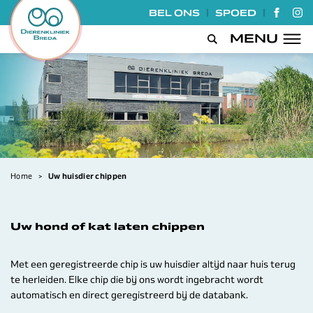
|
|
BEL ONS
SPOED
GA NA
GA
MENU
Open de zoek
Home
>
Uw huisdier chippen
Uw hond of kat laten chippen
Met een geregistreerde chip is uw huisdier altijd naar huis terug
te herleiden. Elke chip die bij ons wordt ingebracht wordt
automatisch en direct geregistreerd bij de databank.