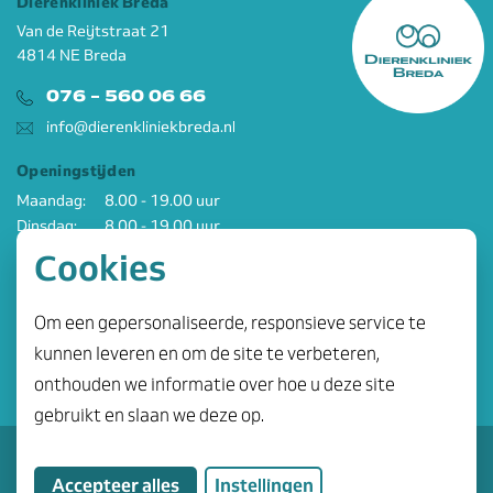
Dierenkliniek Breda
Van de Reijtstraat 21
4814 NE Breda
076 - 560 06 66
info@dierenkliniekbreda.nl
Openingstijden
Maandag:
8.00 - 19.00 uur
Dinsdag:
8.00 - 19.00 uur
Woensdag:
8.00 - 19.00 uur
Cookies
Donderdag:
8.00 - 19.00 uur
Vrijdag:
8.00 - 19.00 uur
Om een gepersonaliseerde, responsieve service te
Zaterdag:
8.00 - 12.00 uur
kunnen leveren en om de site te verbeteren,
Social Media
onthouden we informatie over hoe u deze site
Ga naar facebook
Ga naar instagram
gebruikt en slaan we deze op.
© Dierenkliniek Breda
Algemene voorwaarden
Accepteer alles
Instellingen