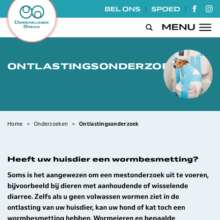
|
|
BEL ONS
SPOED
GA NA
GA
MENU
Open de zoek
ONTLASTINGSONDERZOEK
Home
>
Onderzoeken
>
Ontlastingsonderzoek
Heeft uw huisdier een wormbesmetting?
Soms is het aangewezen om een mestonderzoek uit te voeren,
bijvoorbeeld bij dieren met aanhoudende of wisselende
diarree. Zelfs als u geen volwassen wormen ziet in de
ontlasting van uw huisdier, kan uw hond of kat toch een
wormbesmetting hebben. Wormeieren en bepaalde