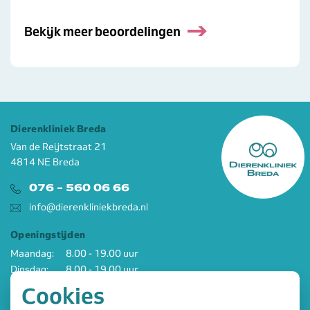
Bekijk meer beoordelingen
Dierenkliniek Breda
Van de Reijtstraat 21
4814 NE Breda
076 - 560 06 66
info@dierenkliniekbreda.nl
Openingstijden
Maandag:
8.00 - 19.00 uur
Dinsdag:
8.00 - 19.00 uur
Woensdag:
8.00 - 19.00 uur
Cookies
Donderdag:
8.00 - 19.00 uur