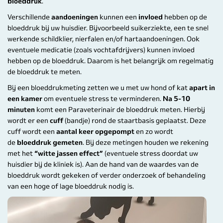
bloeddruk
.
Verschillende
aandoeningen
kunnen een
invloed
hebben op de
bloeddruk bij uw huisdier. Bijvoorbeeld suikerziekte, een te snel
werkende schildklier, nierfalen en/of hartaandoeningen. Ook
eventuele medicatie (zoals vochtafdrijvers) kunnen invloed
hebben op de bloeddruk. Daarom is het belangrijk om regelmatig
de bloeddruk te meten.
Bij een bloeddrukmeting zetten we u met uw hond of kat
apart in
een kamer
om eventuele stress te verminderen.
Na 5-10
minuten
komt een Paraveterinair de bloeddruk meten. Hierbij
wordt er een
cuff
(bandje) rond de staartbasis geplaatst. Deze
cuff wordt een
aantal keer opgepompt
en zo wordt
de
bloeddruk gemeten
. Bij deze metingen houden we rekening
met het
“witte jassen effect”
(eventuele stress doordat uw
huisdier bij de kliniek is). Aan de hand van de waardes van de
bloeddruk wordt gekeken of verder onderzoek of behandeling
van een hoge of lage bloeddruk nodig is.