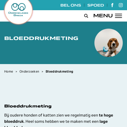
|
|
BEL ONS
SPOED
GA NA
GA
MENU
Open de zoek
BLOEDDRUKMETING
Home
>
Onderzoeken
>
Bloeddrukmeting
Bloeddrukmeting
Bij oudere honden of katten zien we regelmatig een
te hoge
bloeddruk
. Heel soms hebben we te maken met een
lage