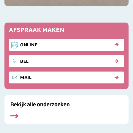
AFSPRAAK MAKEN
ONLINE
DIERENKLINKIEK BREDA
BEL
STUUR ONS EEN
MAIL
Bekijk alle onderzoeken