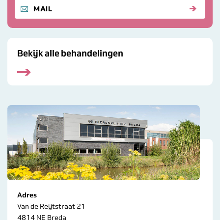
STUUR ONS EEN
MAIL
Bekijk alle behandelingen
Adres
Van de Reijtstraat 21
4814 NE Breda