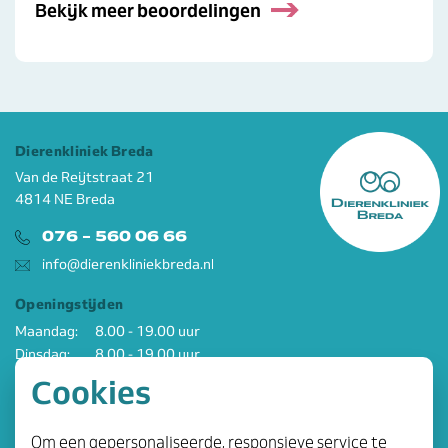
Bekijk meer beoordelingen
Dierenkliniek Breda
Van de Reijtstraat 21
4814 NE Breda
076 - 560 06 66
info@dierenkliniekbreda.nl
Openingstijden
Maandag:
8.00 - 19.00 uur
Dinsdag:
8.00 - 19.00 uur
Woensdag:
8.00 - 19.00 uur
Cookies
Donderdag:
8.00 - 19.00 uur
Vrijdag:
8.00 - 19.00 uur
Om een gepersonaliseerde, responsieve service te
Zaterdag:
8.00 - 12.00 uur