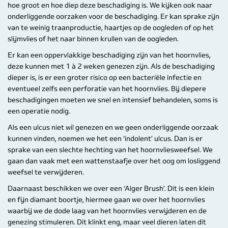
hoe groot en hoe diep deze beschadiging is. We kijken ook naar
onderliggende oorzaken voor de beschadiging. Er kan sprake zijn
van te weinig traanproductie, haartjes op de oogleden of op het
slijmvlies of het naar binnen krullen van de oogleden.
Er kan een oppervlakkige beschadiging zijn van het hoornvlies,
deze kunnen met 1 à 2 weken genezen zijn. Als de beschadiging
dieper is, is er een groter risico op een bacteriële infectie en
eventueel zelfs een perforatie van het hoornvlies. Bij diepere
beschadigingen moeten we snel en intensief behandelen, soms is
een operatie nodig.
Als een ulcus niet wil genezen en we geen onderliggende oorzaak
kunnen vinden, noemen we het een ‘indolent’ ulcus. Dan is er
sprake van een slechte hechting van het hoornvliesweefsel. We
gaan dan vaak met een wattenstaafje over het oog om losliggend
weefsel te verwijderen.
Daarnaast beschikken we over een ‘Alger Brush’. Dit is een klein
en fijn diamant boortje, hiermee gaan we over het hoornvlies
waarbij we de dode laag van het hoornvlies verwijderen en de
genezing stimuleren. Dit klinkt eng, maar veel dieren laten dit