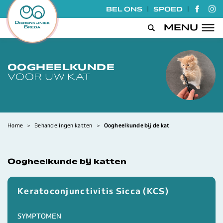
|
|
BEL ONS
SPOED
GA NA
GA
MENU
Open de zoek
OOGHEELKUNDE
VOOR UW KAT
Home
>
Behandelingen katten
>
Oogheelkunde bij de kat
Oogheelkunde bij katten
Keratoconjunctivitis Sicca (KCS)
SYMPTOMEN